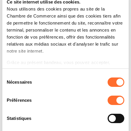
Ce site internet utilise des cookies.
Nous utilisons des cookies propres au site de la
Chambre de Commerce ainsi que des cookies tiers afin
de permettre le fonctionnement du site, reconnaître votre
terminal, personnaliser le contenu et les annonces en
fonction de vos préférences, offrir des fonctionnalités
relatives aux médias sociaux et d'analyser le trafic sur
notre site internet.
Vous souhaitez prendre contact avec
Grâce au présent bandeau, vous pouvez accepter,
nos conseillers?
refuser ou configurer les cookies selon vos préférences,
Email
Sélection
à l’exception des cookies strictement nécessaires au
Nécessaires
du
expansion@houseofentrepreneurship.lu
fonctionnement du site. Une description des différents
consentement
Téléphone
cookies est accessible sous l’onglet « Détails » ci-
dessus.
(+352) 42 39 39 840
Préférences
Il est précisé que la navigation sur le site et certaines
Formulaire de contact
fonctionnalités (ex : lecture de vidéos, partage sur les
Statistiques
réseaux sociaux, sauvegarde des préférences de lecture
vidéo, personnalisation de l’affichage du site) peuvent