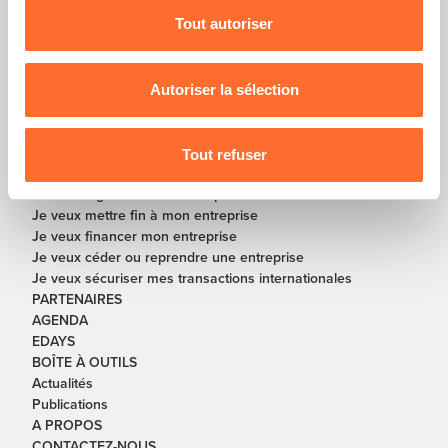
Tout autoriser
Pour de plus amples informations sur la manière dont
En partenariat avec
nous utilisons lescookies et sommes amenés à traiter
vos données personnelles, vous pouvez consulter notre
Autoriser la sélection
Charte d’usage des cookies
et notre
Politique de
SOLUTIONS
protection des données personnelles
.
Je veux créer ou re-créer une entreprise
Tout refuser
Je veux développer ou redresser mon entreprise
Je veux digitaliser mon entreprise
Je veux mettre fin à mon entreprise
Je veux financer mon entreprise
Je veux céder ou reprendre une entreprise
Je veux sécuriser mes transactions internationales
PARTENAIRES
AGENDA
EDAYS
BOÎTE À OUTILS
Actualités
Publications
A PROPOS
CONTACTEZ-NOUS