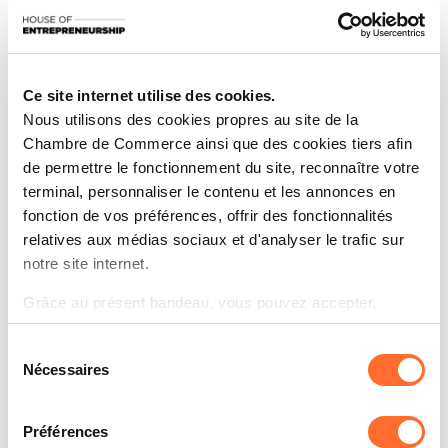
sensibiliser, accompagner et connecter à
chaque étape de votre parcours.
Ce site internet utilise des cookies.
Contactez-nous
Nous utilisons des cookies propres au site de la
Chambre de Commerce ainsi que des cookies tiers afin
de permettre le fonctionnement du site, reconnaître votre
terminal, personnaliser le contenu et les annonces en
fonction de vos préférences, offrir des fonctionnalités
relatives aux médias sociaux et d'analyser le trafic sur
Nos solutions
notre site internet.
Pour chaque besoin identifié,
Grâce au présent bandeau, vous pouvez accepter,
une solution personnalisée
refuser ou configurer les cookies selon vos préférences,
Sélection
à l’exception des cookies strictement nécessaires au
vous est proposée
Nécessaires
du
fonctionnement du site. Une description des différents
Nous offrons une gamme complète de
consentement
cookies est accessible sous l’onglet « Détails » ci-
services aux créateurs et dirigeants
dessus.
Préférences