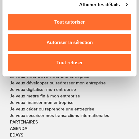
Afficher les détails
consentement à tout moment en cliquant sur l’icône
flottante en bas à gauche de chaque page.
Tout autoriser
Pour de plus amples informations sur la manière dont
nous utilisons lescookies et sommes amenés à traiter
vos données personnelles, vous pouvez consulter notre
Autoriser la sélection
En partenariat avec
Charte d’usage des cookies
et notre
Politique de
protection des données personnelles
.
Tout refuser
SOLUTIONS
Je veux créer ou re-créer une entreprise
Je veux développer ou redresser mon entreprise
Je veux digitaliser mon entreprise
Je veux mettre fin à mon entreprise
Je veux financer mon entreprise
Je veux céder ou reprendre une entreprise
Je veux sécuriser mes transactions internationales
PARTENAIRES
AGENDA
EDAYS