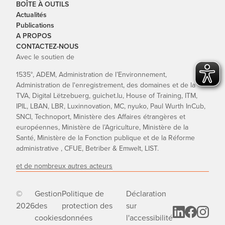
BOÎTE À OUTILS
Actualités
Publications
A PROPOS
CONTACTEZ-NOUS
Avec le soutien de
1535°, ADEM, Administration de l’Environnement,
Administration de l'enregistrement, des domaines et de la
TVA, Digital Lëtzebuerg, guichet.lu, House of Training, ITM,
IPIL, LBAN, LBR, Luxinnovation, MC, nyuko, Paul Wurth InCub,
SNCI, Technoport, Ministère des Affaires étrangères et
européennes, Ministère de l’Agriculture, Ministère de la
Santé, Ministère de la Fonction publique et de la Réforme
administrative , CFUE, Betriber & Emwelt, LIST.
et de nombreux autres acteurs
©
Gestion
Politique de
Déclaration
2026
des
protection des
sur
cookies
données
l'accessibilité