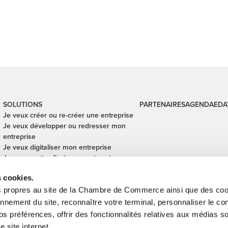
SOLUTIONS
PARTENAIRES
AGENDA
EDA
Je veux créer ou re-créer une entreprise
Je veux développer ou redresser mon
entreprise
Je veux digitaliser mon entreprise
Je veux mettre fin à mon entreprise
Je veux financer mon entreprise
s cookies.
Je veux céder ou reprendre une
entreprise
s propres au site de la Chambre de Commerce ainsi que des cook
Je veux sécuriser mes transactions
onnement du site, reconnaître votre terminal, personnaliser le co
internationales
s préférences, offrir des fonctionnalités relatives aux médias s
e site internet.