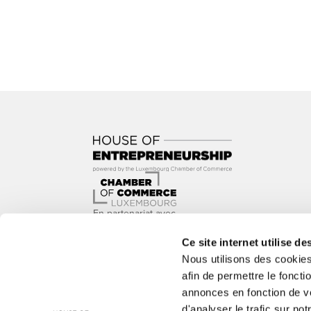
En partenariat avec
Ce site internet utilise de
Nous utilisons des cookie
afin de permettre le foncti
annonces en fonction de vo
Avec le soutien de
d'analyser le trafic sur notr