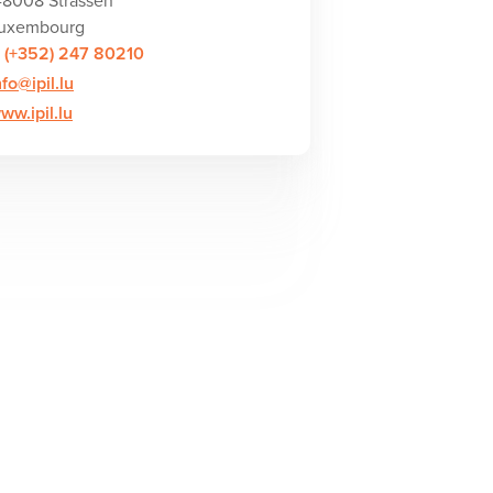
uxembourg
. (+352) 247 80210
nfo@ipil.lu
ww.ipil.lu