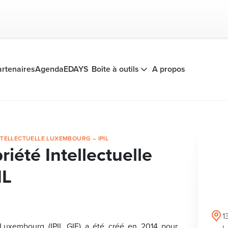
artenaires
Agenda
EDAYS
Boîte à outils
A propos
NTELLECTUELLE LUXEMBOURG – IPIL
priété Intellectuelle
IL
1
lle Luxembourg (IPIL GIE) a été créé en 2014 pour
L