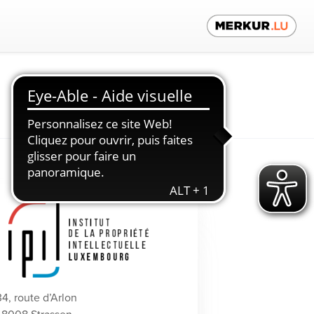
Contactez-nous
34, route d’Arlon
-8008 Strassen