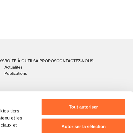
YS
BOÎTE À OUTILS
A PROPOS
CONTACTEZ-NOUS
Actualités
Publications
Tout autoriser
ies tiers
ntenu et les
ociaux et
Autoriser la sélection