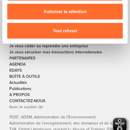
nous utilisons lescookies et sommes amenés à traiter
SOLUTIONS
vos données personnelles, vous pouvez consulter notre
Autoriser la sélection
Je veux créer ou re-créer une entreprise
Charte d’usage des cookies
et notre
Politique de
Je veux développer ou redresser mon entreprise
protection des données personnelles
.
Je veux digitaliser mon entreprise
Tout refuser
Je veux mettre fin à mon entreprise
Je veux financer mon entreprise
Je veux céder ou reprendre une entreprise
Je veux sécuriser mes transactions internationales
PARTENAIRES
AGENDA
EDAYS
BOÎTE À OUTILS
Actualités
Publications
A PROPOS
CONTACTEZ-NOUS
Avec le soutien de
1535°, ADEM, Administration de l’Environnement,
Administration de l'enregistrement, des domaines et de la
TVA, Digital Lëtzebuerg, guichet.lu, House of Training, ITM,