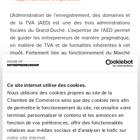
L'Administration de l'enregistrement, des domaines et
de la TVA (AED) est une des trois administrations
fiscales du Grand-Duché. L’expertise de l’AED permet
de guider les entrepreneurs de manière pragmatique,
en matière de TVA et de formalités inhérentes à cet
impôt. Fortement liée au fonctionnement du Marché
Intérieur de l'UE, la TVA est un impôt important
concernant l’activité économique des entreprises.
L’AED conseille les entrepreneurs sur différents thèmes
à savoir : l’immatriculation initiale à la TVA, la cessation
Ce site internet utilise des cookies.
d’activité et l’annulation du n° TVA, les informations
Nous utilisons des cookies propres au site de la
générales sur la déclaration TVA, les prestations de
Chambre de Commerce ainsi que des cookies tiers afin
services dont notamment les services digitaux ou
de permettre le fonctionnement du site, reconnaître votre
encore la plateforme OSS.
terminal, personnaliser le contenu et les annonces en
fonction de vos préférences, offrir des fonctionnalités
relatives aux médias sociaux et d'analyser le trafic sur
notre site internet.