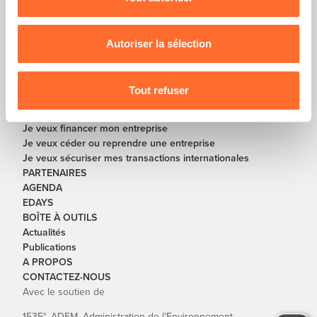
En partenariat avec
Pour de plus amples informations sur la manière dont
nous utilisons lescookies et sommes amenés à traiter
vos données personnelles, vous pouvez consulter notre
Autoriser la sélection
SOLUTIONS
Charte d’usage des cookies
et notre
Politique de
Je veux créer ou re-créer une entreprise
protection des données personnelles
.
Je veux développer ou redresser mon entreprise
Tout refuser
Je veux digitaliser mon entreprise
Je veux mettre fin à mon entreprise
Je veux financer mon entreprise
Je veux céder ou reprendre une entreprise
Je veux sécuriser mes transactions internationales
PARTENAIRES
AGENDA
EDAYS
BOÎTE À OUTILS
Actualités
Publications
A PROPOS
CONTACTEZ-NOUS
Avec le soutien de
1535°, ADEM, Administration de l’Environnement,