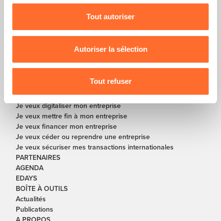
flottante en bas à gauche de chaque page.
Tout autoriser
Pour de plus amples informations sur la manière dont
nous utilisons lescookies et sommes amenés à traiter
En partenariat avec
vos données personnelles, vous pouvez consulter notre
Autoriser la sélection
Charte d’usage des cookies
et notre
Politique de
protection des données personnelles
.
SOLUTIONS
Tout refuser
Je veux créer ou re-créer une entreprise
Je veux développer ou redresser mon entreprise
Je veux digitaliser mon entreprise
Je veux mettre fin à mon entreprise
Je veux financer mon entreprise
Je veux céder ou reprendre une entreprise
Je veux sécuriser mes transactions internationales
PARTENAIRES
AGENDA
EDAYS
BOÎTE À OUTILS
Actualités
Publications
A PROPOS