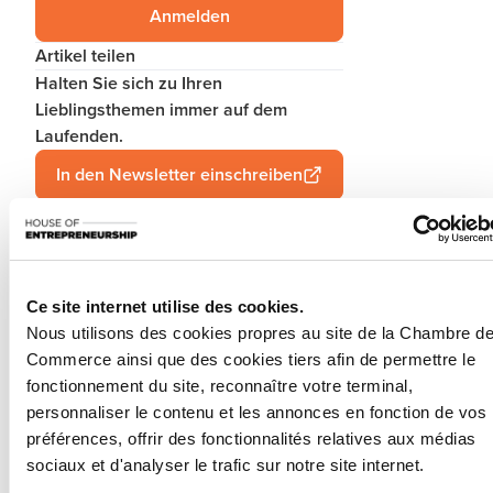
Anmelden
Artikel teilen
Halten Sie sich zu Ihren
Lieblingsthemen immer auf dem
Laufenden.
In den Newsletter einschreiben
We are pleased to highlight the
Transeo Summer Summit
2026
, a key European event dedicated to business transfer
Ce site internet utilise des cookies.
and the entrepreneurial ecosystem.
Nous utilisons des cookies propres au site de la Chambre d
Commerce ainsi que des cookies tiers afin de permettre le
This edition will bring together experts, advisors and key
fonctionnement du site, reconnaître votre terminal,
market players to exchange best practices, explore current
trends, and discuss opportunities related to business transfer
personnaliser le contenu et les annonces en fonction de vos
and company growth across Europe.
préférences, offrir des fonctionnalités relatives aux médias
sociaux et d'analyser le trafic sur notre site internet.
The programme includes: