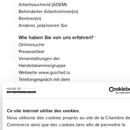
Arbeitssuchend (ADEM)
Behinderter Arbeitnehmer(in)
Rentner(in)
Anderer, präzisieren Sie:
Wie haben Sie von uns erfahren?
*
Onlinesuche
Presseartikel
Veranstaltungen der
Handelskammergruppe
Webseite www.guichet.lu
Telefongespräch mit dem
Wirtschaftsministerium
Empfehlungen eines Unternehmers
Soziale Medien
Sonstiges, präzisieren Sie:
Ce site internet utilise des cookies.
Nous utilisons des cookies propres au site de la Chambre d
Welches Zeitfenster bevorzugen
Commerce ainsi que des cookies tiers afin de permettre le
Sie für ein Telefongespräch oder