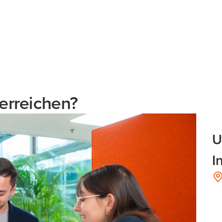
erreichen?
U
I