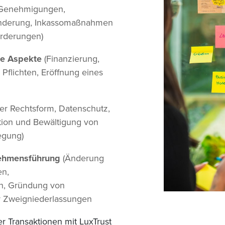
Genehmigungen,
anderung, Inkassomaßnahmen
örderungen)
he Aspekte
(Finanzierung,
 Pflichten, Eröffnung eines
er Rechtsform, Datenschutz,
tion und Bewältigung von
legung)
ehmensführung
(Änderung
en,
, Gründung von
r Zweigniederlassungen
er Transaktionen mit LuxTrust