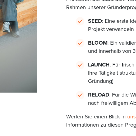
Rahmen unserer Gründerpr
SEED
: Eine erste I
Projekt verwandeln
BLOOM
: Ein validi
und innerhalb von 
LAUNCH
: Für fris
ihre Tätigkeit stru
Gründung)
RELOAD
: Für die 
nach freiwilligem A
Werfen Sie einen Blick in
uns
Informationen zu diesen Pro