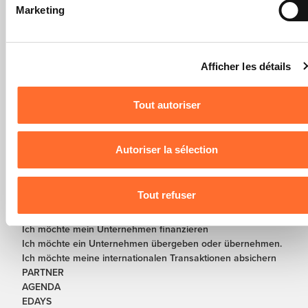
Marketing
Vous avez la possibilité de modifier ou retirer votre
consentement à tout moment en cliquant sur l’icône flottante
en bas à gauche de chaque page.
Afficher les détails
Pour de plus amples informations sur la manière dont nous
In Partnerschaft mit
utilisons lescookies et sommes amenés à traiter vos donné
Tout autoriser
personnelles, vous pouvez consulter notre
Charte d’usage
des cookies
et notre
Politique de protection des données
LÖSUNGEN
personnelles
.
Autoriser la sélection
Ich möchte ein Unternehmen gründen oder neu gründen
Ich möchte mein Unternehmen weiterentwickeln oder
sanieren
Tout refuser
Ich möchte mein Unternehmen digitalisieren
Ich möchte mein Unternehmen schlieβen
Ich möchte mein Unternehmen finanzieren
Ich möchte ein Unternehmen übergeben oder übernehmen.
Ich möchte meine internationalen Transaktionen absichern
PARTNER
AGENDA
EDAYS