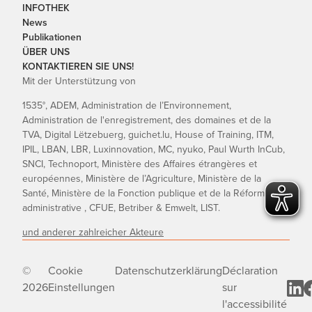
INFOTHEK
News
Publikationen
ÜBER UNS
KONTAKTIEREN SIE UNS!
Mit der Unterstützung von
1535°, ADEM, Administration de l’Environnement,
Administration de l'enregistrement, des domaines et de la
TVA, Digital Lëtzebuerg, guichet.lu, House of Training, ITM,
IPIL, LBAN, LBR, Luxinnovation, MC, nyuko, Paul Wurth InCub,
SNCI, Technoport, Ministère des Affaires étrangères et
européennes, Ministère de l’Agriculture, Ministère de la
Santé, Ministère de la Fonction publique et de la Réforme
administrative , CFUE, Betriber & Emwelt, LIST.
und anderer zahlreicher Akteure
©
Cookie
Datenschutzerklärung
Déclaration
2026
Einstellungen
sur
l'accessibilité