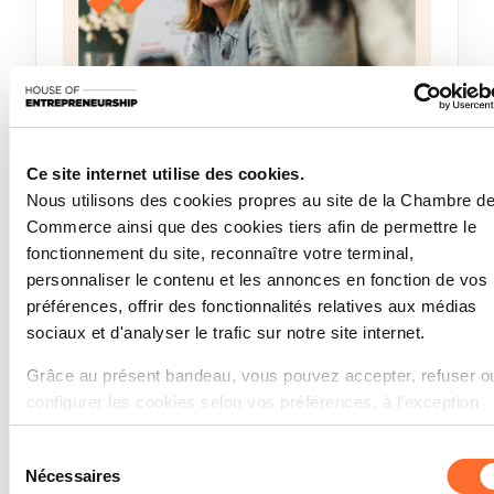
Andere
Online Workshop : Comment
Ce site internet utilise des cookies.
établir son entreprise au
Nous utilisons des cookies propres au site de la Chambre d
Luxembourg? 18/08/2026
Commerce ainsi que des cookies tiers afin de permettre le
Dienstag 18 Aug 2026
fonctionnement du site, reconnaître votre terminal,
Französisch
personnaliser le contenu et les annonces en fonction de vos
Online Workshop
préférences, offrir des fonctionnalités relatives aux médias
sociaux et d'analyser le trafic sur notre site internet.
Grâce au présent bandeau, vous pouvez accepter, refuser o
configurer les cookies selon vos préférences, à l’exception
des cookies strictement nécessaires au fonctionnement du
Sélection
site. Une description des différents cookies est accessible
Nécessaires
du
sous l’onglet « Détails » ci-dessus.