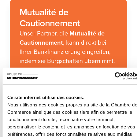
Mutualité de
Cautionnement
Unser Partner, die
Mutualité de
Cautionnement
, kann direkt bei
Ihrer Bankfinanzierung eingreifen,
indem sie Bürgschaften übernimmt.
Ob Sie ein Darlehen, einen Kredit
oder eine Bankgarantie für die
Miete benötigen – sie kann als
Bürge bei zugelassenen
Ce site internet utilise des cookies.
Nous utilisons des cookies propres au site de la Chambre d
Kreditinstituten in Luxemburg
Commerce ainsi que des cookies tiers afin de permettre le
eintreten,
wenn Ihre eigenen
fonctionnement du site, reconnaître votre terminal,
Sicherheiten nicht ausreichen
oder
personnaliser le contenu et les annonces en fonction de vos
Sie Ihr finanzielles Risiko reduzieren
préférences, offrir des fonctionnalités relatives aux médias