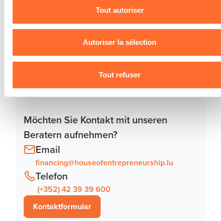
utilisons lescookies et sommes amenés à traiter vos donné
Tout autoriser
personnelles, vous pouvez consulter notre
Charte d’usage
des cookies
et notre
Politique de protection des données
personnelles
.
Autoriser la sélection
Tout refuser
Möchten Sie Kontakt mit unseren
Beratern aufnehmen?
Email
financing@houseofentrepreneurship.lu
Telefon
(+352) 42 39 39 600
Kontaktformular