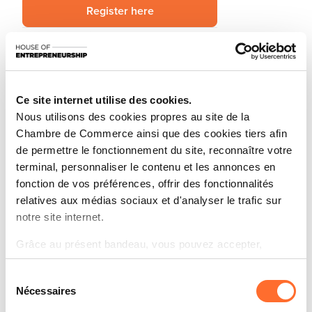
Register here
Share this article
Stay informed about your favorite
news topics.
Subscribe to our newsletter
Ce site internet utilise des cookies.
Nous utilisons des cookies propres au site de la
Chambre de Commerce ainsi que des cookies tiers afin
de permettre le fonctionnement du site, reconnaître votre
We are pleased to highlight the
Transeo Summer Summit
terminal, personnaliser le contenu et les annonces en
2026
, a key European event dedicated to business transfer
fonction de vos préférences, offrir des fonctionnalités
and the entrepreneurial ecosystem.
relatives aux médias sociaux et d'analyser le trafic sur
This edition will bring together experts, advisors and key
notre site internet.
market players to exchange best practices, explore current
trends, and discuss opportunities related to business transfer
Grâce au présent bandeau, vous pouvez accepter,
and company growth across Europe.
refuser ou configurer les cookies selon vos préférences,
Sélection
à l’exception des cookies strictement nécessaires au
The programme includes:
Nécessaires
du
fonctionnement du site. Une description des différents
Expert-led conferences and panel discussions
consentement
cookies est accessible sous l’onglet « Détails » ci-