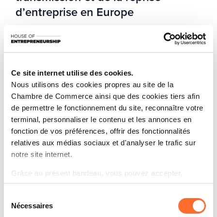
d’entreprise en Europe
Read article
Ce site internet utilise des cookies.
Nous utilisons des cookies propres au site de la
Chambre de Commerce ainsi que des cookies tiers afin
de permettre le fonctionnement du site, reconnaître votre
terminal, personnaliser le contenu et les annonces en
fonction de vos préférences, offrir des fonctionnalités
relatives aux médias sociaux et d'analyser le trafic sur
notre site internet.
Grâce au présent bandeau, vous pouvez accepter,
refuser ou configurer les cookies selon vos préférences,
Sélection
à l’exception des cookies strictement nécessaires au
01 Jun 2026
Nécessaires
RCS: votre entreprise est-elle
du
fonctionnement du site. Une description des différents