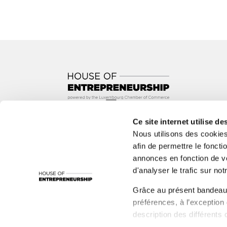
Ce site internet utilise de
In partnership with
Nous utilisons des cookie
afin de permettre le foncti
annonces en fonction de vo
With the support of
d'analyser le trafic sur notr
1535°, ADEM, Administration de l’Environnement, Adm
Grâce au présent bandeau,
LBAN, LBR, Luxinnovation, MC, nyuko, Paul Wurth In
préférences, à l’exception
Santé, Ministère de la Fonction publique et de la R
description des différents 
and other various players