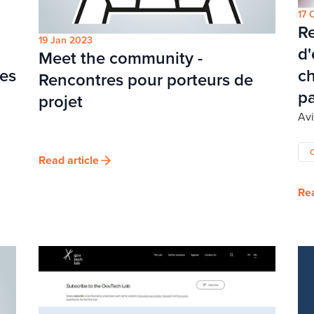
17 
Re
19 Jan 2023
d'
Meet the community -
es
ch
Rencontres pour porteurs de
pa
projet
Av
Read article
Rea