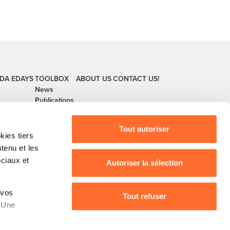
DA
EDAYS
TOOLBOX
ABOUT US
CONTACT US!
News
Publications
Tout autoriser
ies tiers
ntenu et les
ociaux et
Autoriser la sélection
buerg, guichet.lu, House of Training, ITM, IPIL,
 vos
Tout refuser
, Ministère de l’Agriculture, Ministère de la
. Une