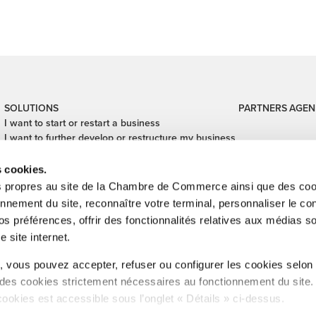
SOLUTIONS
PARTNERS
AGEN
I want to start or restart a business
I want to further develop or restructure my business
I want to digitalize my business
I want to close my business
s cookies.
I want to finance my business
s propres au site de la Chambre de Commerce ainsi que des cook
I want to hand over or take over a business
onnement du site, reconnaître votre terminal, personnaliser le co
I want to secure my international transactions
s préférences, offrir des fonctionnalités relatives aux médias s
e site internet.
inistration de l'enregistrement, des domaines et de la TVA, Digital Lëtze
 vous pouvez accepter, refuser ou configurer les cookies selon
Cub, SNCI, Technoport, Ministère des Affaires étrangères et européennes
 des cookies strictement nécessaires au fonctionnement du site
éforme administrative , CFUE, Betriber & Emwelt, LIST.
cookies est accessible sous l’onglet « Détails » ci-dessus.