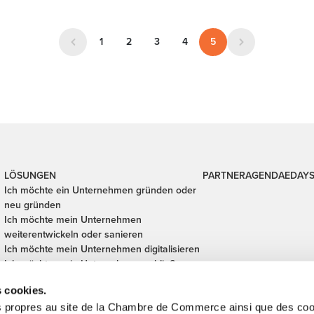
1
2
3
4
5
LÖSUNGEN
PARTNER
AGENDA
EDAY
Ich möchte ein Unternehmen gründen oder
neu gründen
Ich möchte mein Unternehmen
weiterentwickeln oder sanieren
Ich möchte mein Unternehmen digitalisieren
Ich möchte mein Unternehmen schlieβen
Ich möchte mein Unternehmen finanzieren
s cookies.
Ich möchte ein Unternehmen übergeben
s propres au site de la Chambre de Commerce ainsi que des cook
oder übernehmen.