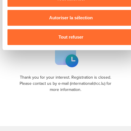
personnelles, vous pouvez consulter notre
Charte d’usage
International Business
des cookies
et notre
Politique de protection des données
personnelles
.
Autoriser la sélection
Meetings Nexus 2026
Tout refuser
Thank you for your interest. Registration is closed.
Please contact us by e-mail (international@cc.lu) for
more information.