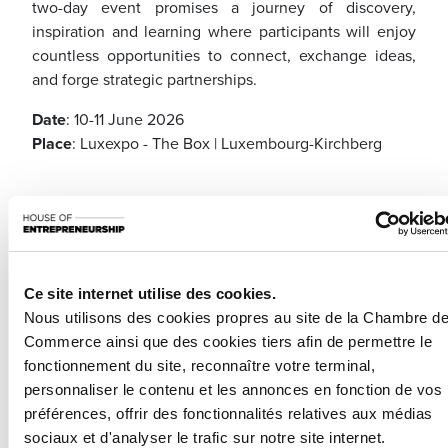
two-day event promises a journey of discovery,
inspiration and learning where participants will enjoy
countless opportunities to connect, exchange ideas,
and forge strategic partnerships.
Date
: 10-11 June 2026
Place
: Luxexpo - The Box | Luxembourg-Kirchberg
As a premium institutional partner of Nexus
Luxembourg, the Chamber of Commerce and its
Enterprise Europe Network, in collaboration with the
partners of the Luxembourg Trade & Invest, will
Ce site internet utilise des cookies.
coordinate several
international business delegations
.
Nous utilisons des cookies propres au site de la Chambre d
Commerce ainsi que des cookies tiers afin de permettre le
Thanks to the
GO International Business Meetings
,
fonctionnement du site, reconnaître votre terminal,
Luxembourg companies will have the opportunity to
personnaliser le contenu et les annonces en fonction de vos
schedule
B2B meetings
with
foreign delegations
,
préférences, offrir des fonctionnalités relatives aux médias
fostering cross-border collaboration and international
sociaux et d'analyser le trafic sur notre site internet.
partnerships. In 2025, delegations from over 20