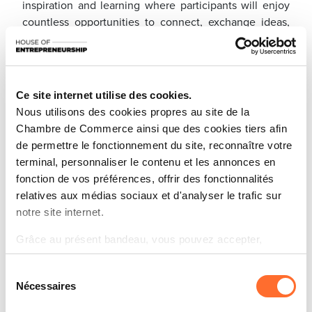
inspiration and learning where participants will enjoy
countless opportunities to connect, exchange ideas,
and forge strategic partnerships.
Date
: 10-11 June 2026
Place
: Luxexpo - The Box | Luxembourg-Kirchberg
Ce site internet utilise des cookies.
Nous utilisons des cookies propres au site de la
As a premium institutional partner of Nexus
Chambre de Commerce ainsi que des cookies tiers afin
Luxembourg, the Chamber of Commerce and its
de permettre le fonctionnement du site, reconnaître votre
Enterprise Europe Network, in collaboration with the
terminal, personnaliser le contenu et les annonces en
partners of the Luxembourg Trade & Invest, will
fonction de vos préférences, offrir des fonctionnalités
coordinate several
international business delegations
.
relatives aux médias sociaux et d'analyser le trafic sur
notre site internet.
Thanks to the
GO International Business Meetings
,
Grâce au présent bandeau, vous pouvez accepter,
Luxembourg companies will have the opportunity to
refuser ou configurer les cookies selon vos préférences,
schedule
B2B meetings
with
foreign delegations
,
Sélection
à l’exception des cookies strictement nécessaires au
fostering cross-border collaboration and international
Nécessaires
du
fonctionnement du site. Une description des différents
partnerships. In 2025, delegations from over 20
consentement
cookies est accessible sous l’onglet « Détails » ci-
countries were welcomed at this flagship matchmaking