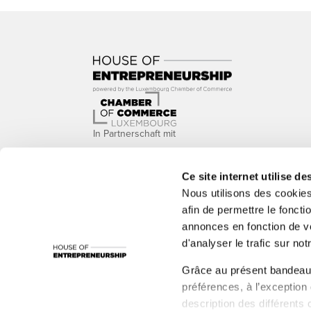
In Partnerschaft mit
Ce site internet utilise de
Nous utilisons des cookie
afin de permettre le foncti
annonces en fonction de vo
Mit der Unterstützung von
d'analyser le trafic sur notr
1535°, ADEM, Administration de l’Environnement, Adm
Grâce au présent bandeau,
LBAN, LBR, Luxinnovation, MC, nyuko, Paul Wurth In
préférences, à l’exception
Santé, Ministère de la Fonction publique et de la R
description des différents 