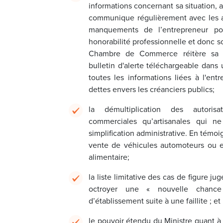
informations concernant sa situation, a
communique régulièrement avec les ad
manquements de l’entrepreneur p
honorabilité professionnelle et donc s
Chambre de Commerce réitère sa p
bulletin d'alerte téléchargeable dan
toutes les informations liées à l'ent
dettes envers les créanciers publics;
la démultiplication des autorisa
commerciales qu’artisanales qui 
simplification administrative. En témoi
vente de véhicules automoteurs ou e
alimentaire;
la liste limitative des cas de figure 
octroyer une « nouvelle chance 
d’établissement suite à une faillite ; et
le pouvoir étendu du Ministre quant à