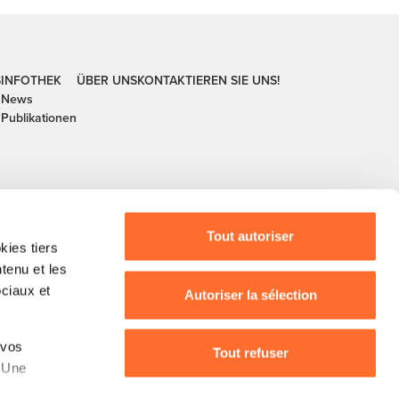
S
INFOTHEK
ÜBER UNS
KONTAKTIEREN SIE UNS!
News
Publikationen
Tout autoriser
ies tiers
ntenu et les
ociaux et
Autoriser la sélection
buerg, guichet.lu, House of Training, ITM, IPIL,
 vos
Tout refuser
, Ministère de l’Agriculture, Ministère de la
. Une