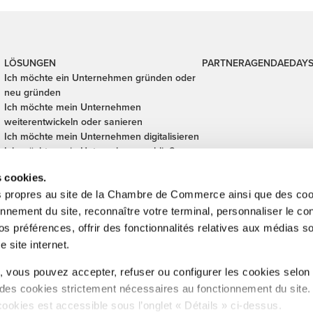
LÖSUNGEN
PARTNER
AGENDA
EDAY
Ich möchte ein Unternehmen gründen oder
neu gründen
Ich möchte mein Unternehmen
weiterentwickeln oder sanieren
Ich möchte mein Unternehmen digitalisieren
Ich möchte mein Unternehmen schlieβen
Ich möchte mein Unternehmen finanzieren
s cookies.
Ich möchte ein Unternehmen übergeben
oder übernehmen.
s propres au site de la Chambre de Commerce ainsi que des cook
Ich möchte meine internationalen
onnement du site, reconnaître votre terminal, personnaliser le co
Transaktionen absichern
s préférences, offrir des fonctionnalités relatives aux médias s
e site internet.
inistration de l'enregistrement, des domaines et de la TVA, Digital Lëtze
 vous pouvez accepter, refuser ou configurer les cookies selon
Cub, SNCI, Technoport, Ministère des Affaires étrangères et européennes
 des cookies strictement nécessaires au fonctionnement du site
éforme administrative , CFUE, Betriber & Emwelt, LIST.
cookies est accessible sous l’onglet « Détails » ci-dessus.