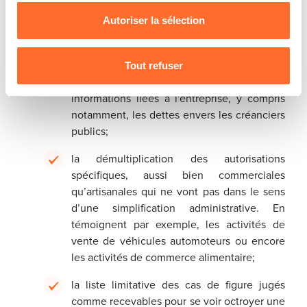
nous utilisons lescookies et sommes amenés à traiter
professionnelle et donc son autorisation
vos données personnelles, vous pouvez consulter notre
Autoriser la sélection
d’établissement. La Chambre de Commerce
Charte d’usage des cookies
et notre
Politique de
réitère sa proposition de la création d'un
protection des données personnelles
.
bulletin d'alerte téléchargeable dans un
Tout refuser
espace numérique, regroupant toutes les
informations liées à l'entreprise, y compris
notamment, les dettes envers les créanciers
publics;
la démultiplication des autorisations
spécifiques, aussi bien commerciales
qu’artisanales qui ne vont pas dans le sens
d’une simplification administrative. En
témoignent par exemple, les activités de
vente de véhicules automoteurs ou encore
les activités de commerce alimentaire;
la liste limitative des cas de figure jugés
comme recevables pour se voir octroyer une