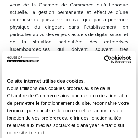
yeux de la Chambre de Commerce qu’à l’époque
actuelle, la gestion permanente et effective d’une
entreprise ne puisse se prouver que par la présence
physique du dirigeant dans l’établissement, en
particulier au vu des enjeux actuels de digitalisation et
de la situation particulière des entreprises
luxembourgeoises qui doivent souvent très
naturellement développer les activités au-delà des
frontières. Elle estime que cette condition
supplémentaire, qui n’est ni réaliste, ni nécessaire
(alors que le projet de loi prévoit déjà une condition de
Ce site internet utilise des cookies.
« présence régulière » du dirigeant dans
Nous utilisons des cookies propres au site de la
l’établissement), risque par ailleurs de porter une
Chambre de Commerce ainsi que des cookies tiers afin
atteinte grave à l’attractivité du Luxembourg.
de permettre le fonctionnement du site, reconnaître votre
terminal, personnaliser le contenu et les annonces en
La Chambre de Commerce a également souligné les
fonction de vos préférences, offrir des fonctionnalités
points suivants, qui risquent, en l’état actuel du projet
relatives aux médias sociaux et d'analyser le trafic sur
de loi, de constituer un frein au développement des
notre site internet.
activités entrepreneuriales au Luxembourg :