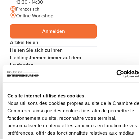
13:30 - 14:30
Französisch
Online Workshop
Anmelden
Artikel teilen
Halten Sie sich zu Ihren
Lieblingsthemen immer auf dem
Laufenden.
In den Newsletter einschreiben
Ce site internet utilise des cookies.
Nous utilisons des cookies propres au site de la Chambre d
Découvrez les aides étatiques pour vos projets
Commerce ainsi que des cookies tiers afin de permettre le
d’entreprise !
fonctionnement du site, reconnaître votre terminal,
personnaliser le contenu et les annonces en fonction de vos
Que vous soyez un porteur de projet ou un
préférences, offrir des fonctionnalités relatives aux médias
entrepreneur établi, savez-vous qu’il existe une