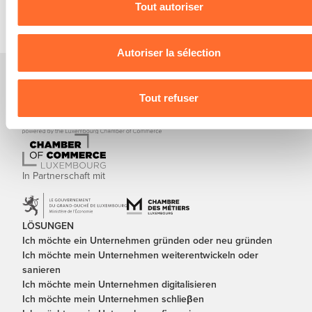
utilisons lescookies et sommes amenés à traiter vos donné
Tout autoriser
personnelles, vous pouvez consulter notre
Charte d’usage
des cookies
et notre
Politique de protection des données
personnelles
.
Autoriser la sélection
Tout refuser
In Partnerschaft mit
LÖSUNGEN
Ich möchte ein Unternehmen gründen oder neu gründen
Ich möchte mein Unternehmen weiterentwickeln oder
sanieren
Ich möchte mein Unternehmen digitalisieren
Ich möchte mein Unternehmen schlieβen