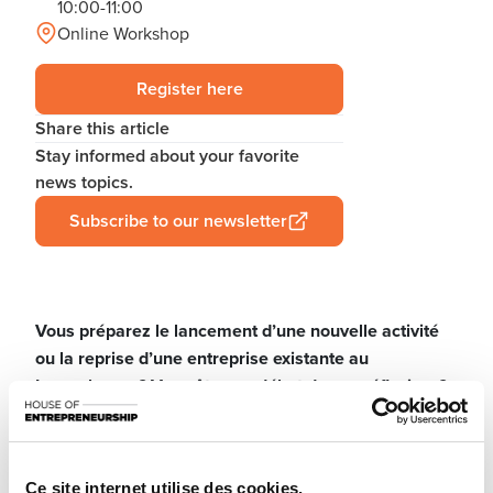
10:00-11:00
Online Workshop
Register here
Share this article
Stay informed about your favorite
news topics.
Subscribe to our newsletter
Vous préparez le lancement d’une nouvelle activité
ou la reprise d’une entreprise existante au
Luxembourg ? Vous êtes au début de vos réflexions?
Laissez-vous guider par les conseillers de la House
of Entrepreneurship, le point de contact unique pour
les entrepreneurs.
Ce site internet utilise des cookies.