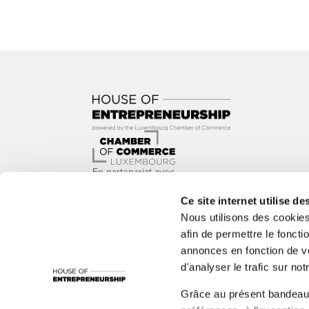
En partenariat avec
Ce site internet utilise de
Nous utilisons des cookie
afin de permettre le foncti
annonces en fonction de vo
Avec le soutien de
d'analyser le trafic sur notr
1535°, ADEM, Administration de l’Environnement, Adm
Grâce au présent bandeau,
LBAN, LBR, Luxinnovation, MC, nyuko, Paul Wurth In