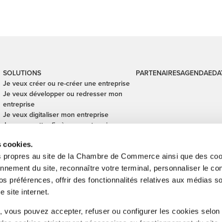
SOLUTIONS
PARTENAIRES
AGENDA
EDA
Je veux créer ou re-créer une entreprise
Je veux développer ou redresser mon
entreprise
Je veux digitaliser mon entreprise
Je veux mettre fin à mon entreprise
Je veux financer mon entreprise
s cookies.
Je veux céder ou reprendre une
entreprise
s propres au site de la Chambre de Commerce ainsi que des cook
Je veux sécuriser mes transactions
onnement du site, reconnaître votre terminal, personnaliser le co
internationales
s préférences, offrir des fonctionnalités relatives aux médias s
e site internet.
inistration de l'enregistrement, des domaines et de la TVA, Digital Lëtze
 vous pouvez accepter, refuser ou configurer les cookies selon
Cub, SNCI, Technoport, Ministère des Affaires étrangères et européennes