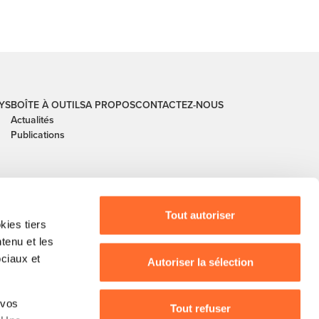
YS
BOÎTE À OUTILS
A PROPOS
CONTACTEZ-NOUS
Actualités
Publications
Tout autoriser
ies tiers
ntenu et les
ociaux et
Autoriser la sélection
buerg, guichet.lu, House of Training, ITM, IPIL,
 vos
, Ministère de l’Agriculture, Ministère de la
Tout refuser