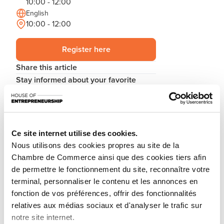
10:00 - 12:00
English
10:00 - 12:00
Register here
Share this article
Stay informed about your favorite
news topics.
Subscribe to our newsletter
Ce site internet utilise des cookies.
Nous utilisons des cookies propres au site de la
You are starting a business from scratch or buying an
Chambre de Commerce ainsi que des cookies tiers afin
existing one in Luxembourg? Let’s get guided by the
de permettre le fonctionnement du site, reconnaître votre
advisors of the House of Entrepreneurship, the single
terminal, personnaliser le contenu et les annonces en
point of contact for entrepreneurs.
fonction de vos préférences, offrir des fonctionnalités
relatives aux médias sociaux et d'analyser le trafic sur
How? Attend the upcoming workshop «How to start
notre site internet.