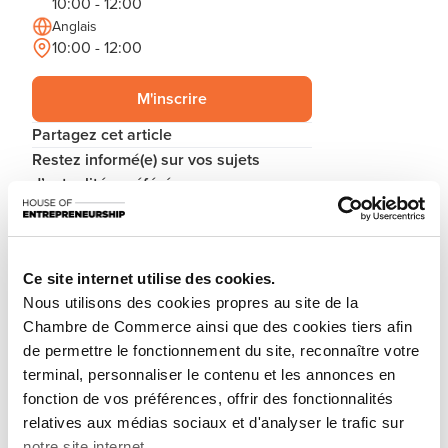
10:00 - 12:00
Anglais
10:00 - 12:00
M'inscrire
Partagez cet article
Restez informé(e) sur vos sujets
d’actualités préférés.
S'inscrire à la newsletter
Ce site internet utilise des cookies.
Nous utilisons des cookies propres au site de la
You are starting a business from scratch or buying an
Chambre de Commerce ainsi que des cookies tiers afin
existing one in Luxembourg? Let’s get guided by the
de permettre le fonctionnement du site, reconnaître votre
advisors of the House of Entrepreneurship, the single
terminal, personnaliser le contenu et les annonces en
point of contact for entrepreneurs.
fonction de vos préférences, offrir des fonctionnalités
relatives aux médias sociaux et d'analyser le trafic sur
How? Attend the upcoming workshop «How to start
notre site internet.