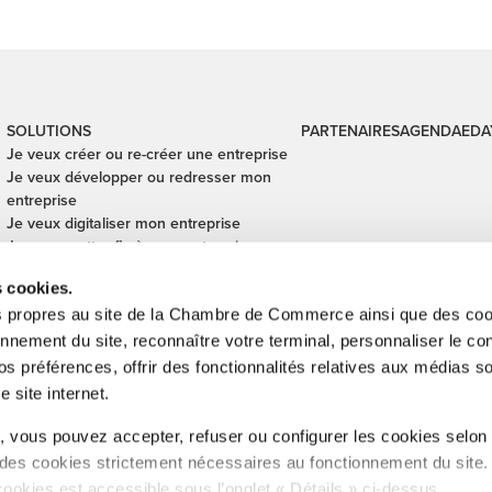
SOLUTIONS
PARTENAIRES
AGENDA
EDA
Je veux créer ou re-créer une entreprise
Je veux développer ou redresser mon
entreprise
Je veux digitaliser mon entreprise
Je veux mettre fin à mon entreprise
Je veux financer mon entreprise
s cookies.
Je veux céder ou reprendre une
entreprise
s propres au site de la Chambre de Commerce ainsi que des cook
Je veux sécuriser mes transactions
onnement du site, reconnaître votre terminal, personnaliser le co
internationales
s préférences, offrir des fonctionnalités relatives aux médias s
e site internet.
inistration de l'enregistrement, des domaines et de la TVA, Digital Lëtze
 vous pouvez accepter, refuser ou configurer les cookies selon
Cub, SNCI, Technoport, Ministère des Affaires étrangères et européennes
 des cookies strictement nécessaires au fonctionnement du site
éforme administrative , CFUE, Betriber & Emwelt, LIST.
cookies est accessible sous l’onglet « Détails » ci-dessus.