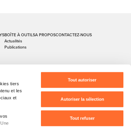
YS
BOÎTE À OUTILS
A PROPOS
CONTACTEZ-NOUS
Actualités
Publications
Tout autoriser
ies tiers
ntenu et les
ociaux et
Autoriser la sélection
buerg, guichet.lu, House of Training, ITM, IPIL,
 vos
Tout refuser
, Ministère de l’Agriculture, Ministère de la
. Une