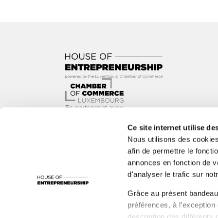
En partenariat avec
Ce site internet utilise de
Nous utilisons des cookie
afin de permettre le foncti
annonces en fonction de vo
Avec le soutien de
d'analyser le trafic sur notr
1535°, ADEM, Administration de l’Environnement, Adm
Grâce au présent bandeau,
LBAN, LBR, Luxinnovation, MC, nyuko, Paul Wurth In
préférences, à l’exception
Santé, Ministère de la Fonction publique et de la R
description des différents 