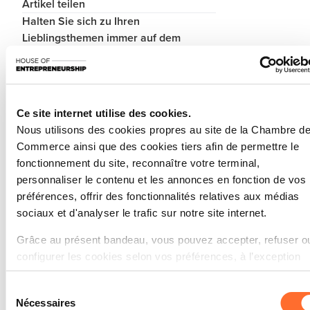
Artikel teilen
Halten Sie sich zu Ihren
Lieblingsthemen immer auf dem
Laufenden.
In den Newsletter einschreiben
Ce site internet utilise des cookies.
Nous utilisons des cookies propres au site de la Chambre d
Les établissements hôteliers au Luxembourg disposent
Commerce ainsi que des cookies tiers afin de permettre le
désormais d’un délai supplémentaire pour bénéficier
fonctionnement du site, reconnaître votre terminal,
de l’aide étatique à la digitalisation des fiches
personnaliser le contenu et les annonces en fonction de vos
hébergement, dont la date limite de soumission a été
préférences, offrir des fonctionnalités relatives aux médias
prorogée au
31 décembre 2025
. Rappelons que la
sociaux et d'analyser le trafic sur notre site internet.
transmission électronique des fiches hébergement
Grâce au présent bandeau, vous pouvez accepter, refuser o
constitue une obligation légale ; des informations
configurer les cookies selon vos préférences, à l’exception
pratiques sur l’implémentation sont disponibles sur le
des cookies strictement nécessaires au fonctionnement du
site
guichet.lu
.
Sélection
site. Une description des différents cookies est accessible
Nécessaires
Nous sommes votre partenaire privilégié pour cette
du
sous l’onglet « Détails » ci-dessus.