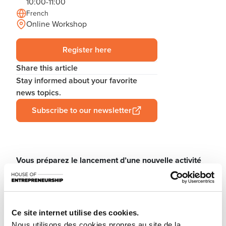
10:00-11:00
French
Online Workshop
Register here
Share this article
Stay informed about your favorite
news topics.
Subscribe to our newsletter
Vous préparez le lancement d’une nouvelle activité
ou la reprise d’une entreprise existante au
Luxembourg ? Vous êtes au début de vos réflexions?
Laissez-vous guider par les conseillers de la House
Ce site internet utilise des cookies.
of Entrepreneurship, le point de contact unique pour
Nous utilisons des cookies propres au site de la