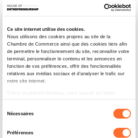
activité ?
Nous vous invitons à participer à notre webinaire
intitulé : "Prévention des difficultés et rebond après un
Ce site internet utilise des cookies.
échec ", présenté par les conseillers de la House of
Nous utilisons des cookies propres au site de la
Entrepreneurship. Toute participation est anonyme.
Chambre de Commerce ainsi que des cookies tiers afin
de permettre le fonctionnement du site, reconnaître votre
Lors de ce webinaire nous aborderons les points clés
terminal, personnaliser le contenu et les annonces en
suivants à travers un tutoriel suivi d’une discussion en
fonction de vos préférences, offrir des fonctionnalités
direct avec un conseiller:
relatives aux médias sociaux et d'analyser le trafic sur
• Bref panorama de la prévention des difficultés au
notre site internet.
Luxembourg
• Anticipation et détection des signaux faibles; outils
Grâce au présent bandeau, vous pouvez accepter,
financiers de base.
refuser ou configurer les cookies selon vos préférences,
• Mécanismes amiables et judiciaires pour gérer les
Sélection
à l’exception des cookies strictement nécessaires au
Nécessaires
difficultés : médiation, conciliation, réorganisation
du
fonctionnement du site. Une description des différents
judiciaire...
consentement
cookies est accessible sous l’onglet « Détails » ci-
• Gestion de crise : outils pour rebondir, restructuration
dessus.
Préférences
de la dette, et rétablissement de la performance.