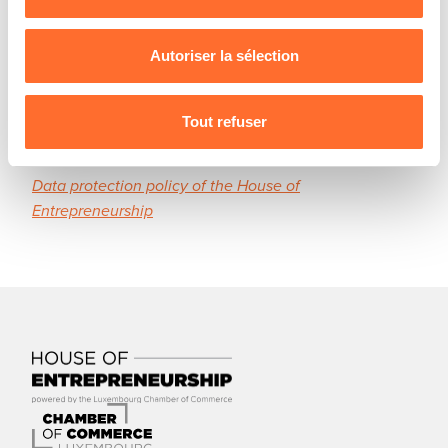
Pour de plus amples informations sur la manière dont
Good pratice: please precise your business industry
nous utilisons lescookies et sommes amenés à traiter
while connecting to the session.
vos données personnelles, vous pouvez consulter notre
Autoriser la sélection
Charte d’usage des cookies
et notre
Politique de
Register here !
protection des données personnelles
.
Tout refuser
-------
Data protection policy of the House of
Entrepreneurship