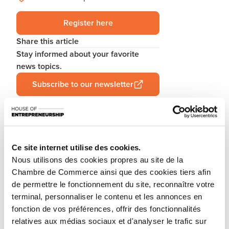
Register here
Share this article
Stay informed about your favorite
news topics.
Subscribe to our newsletter
You are starting a business from scratch or buying an
existing one in Luxembourg? Let’s get guided by the
Ce site internet utilise des cookies.
advisors of the House of Entrepreneurship, the single
Nous utilisons des cookies propres au site de la
Chambre de Commerce ainsi que des cookies tiers afin
point of contact for entrepreneurs.
de permettre le fonctionnement du site, reconnaître votre
How? Attend the upcoming workshop «How to start
terminal, personnaliser le contenu et les annonces en
your business in Luxembourg?» focusing on the
fonction de vos préférences, offrir des fonctionnalités
ecosystem, regulatory framework and steps to follow.
relatives aux médias sociaux et d'analyser le trafic sur