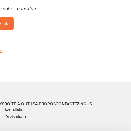
e votre connexion.
 ici.
s
YS
BOÎTE À OUTILS
A PROPOS
CONTACTEZ-NOUS
Actualités
Publications