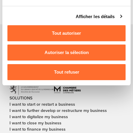
contacts, etc.
Vous avez la possibilité de modifier ou retirer votre
Afficher les détails
consentement à tout moment en cliquant sur l’icône
flottante en bas à gauche de chaque page.
Tout autoriser
Pour de plus amples informations sur la manière dont
nous utilisons lescookies et sommes amenés à traiter
vos données personnelles, vous pouvez consulter notre
Autoriser la sélection
Charte d’usage des cookies
et notre
Politique de
protection des données personnelles
.
Tout refuser
In partnership with
SOLUTIONS
I want to start or restart a business
I want to further develop or restructure my business
I want to digitalize my business
I want to close my business
I want to finance my business