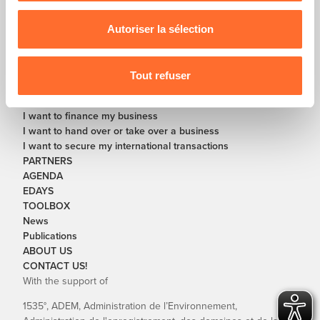
nous utilisons lescookies et sommes amenés à traiter
vos données personnelles, vous pouvez consulter notre
Autoriser la sélection
SOLUTIONS
Charte d’usage des cookies
et notre
Politique de
I want to start or restart a business
protection des données personnelles
.
I want to further develop or restructure my business
Tout refuser
I want to digitalize my business
I want to close my business
I want to finance my business
I want to hand over or take over a business
I want to secure my international transactions
PARTNERS
AGENDA
EDAYS
TOOLBOX
News
Publications
ABOUT US
CONTACT US!
With the support of
1535°, ADEM, Administration de l’Environnement,