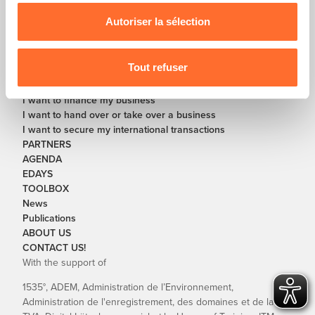
nous utilisons lescookies et sommes amenés à traiter
vos données personnelles, vous pouvez consulter notre
Autoriser la sélection
SOLUTIONS
Charte d’usage des cookies
et notre
Politique de
I want to start or restart a business
protection des données personnelles
.
I want to further develop or restructure my business
Tout refuser
I want to digitalize my business
I want to close my business
I want to finance my business
I want to hand over or take over a business
I want to secure my international transactions
PARTNERS
AGENDA
EDAYS
TOOLBOX
News
Publications
ABOUT US
CONTACT US!
With the support of
1535°, ADEM, Administration de l’Environnement,
Administration de l'enregistrement, des domaines et de la