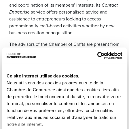
and coordination of its members’ interests. Its
Contact
Entreprise
service offers personalised advice and
assistance to entrepreneurs looking to access
predominantly craft-based activities whether by new
business creation or acquisition.
The advisors of the Chamber of Crafts are present from
Monday to Friday from 9am to 12pm at the House of
Entrepreneurship.
Please make an appointment via this link for your
personal consultation.
Ce site internet utilise des cookies.
Nous utilisons des cookies propres au site de la
Chambre de Commerce ainsi que des cookies tiers afin
de permettre le fonctionnement du site, reconnaître votre
terminal, personnaliser le contenu et les annonces en
fonction de vos préférences, offrir des fonctionnalités
2, Circuit de la Foire Internationale
relatives aux médias sociaux et d'analyser le trafic sur
Luxembourg-Kirchberg
notre site internet.