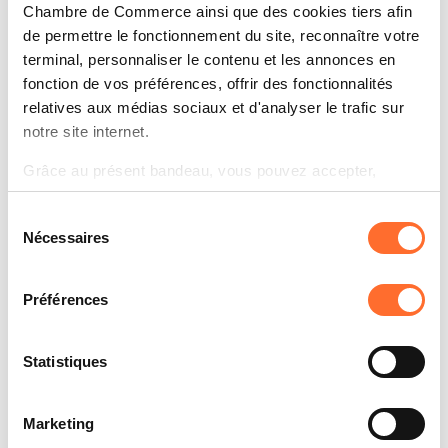
Chambre de Commerce ainsi que des cookies tiers afin
de permettre le fonctionnement du site, reconnaître votre
terminal, personnaliser le contenu et les annonces en
fonction de vos préférences, offrir des fonctionnalités
relatives aux médias sociaux et d'analyser le trafic sur
notre site internet.
Grâce au présent bandeau, vous pouvez accepter,
refuser ou configurer les cookies selon vos préférences,
Sélection
à l’exception des cookies strictement nécessaires au
Nécessaires
du
fonctionnement du site. Une description des différents
consentement
cookies est accessible sous l’onglet « Détails » ci-
dessus.
Préférences
14, rue Erasme
Il est précisé que la navigation sur le site et certaines
L-1468 Luxembourg
fonctionnalités (ex : lecture de vidéos, partage sur les
Statistiques
T. (+352) 621 520 330
réseaux sociaux, sauvegarde des préférences de lecture
info@businessmentoring.lu
vidéo, personnalisation de l’affichage du site) peuvent
Marketing
être affectées en cas de refus de tous les cookies ou des
www.businessmentoring.lu