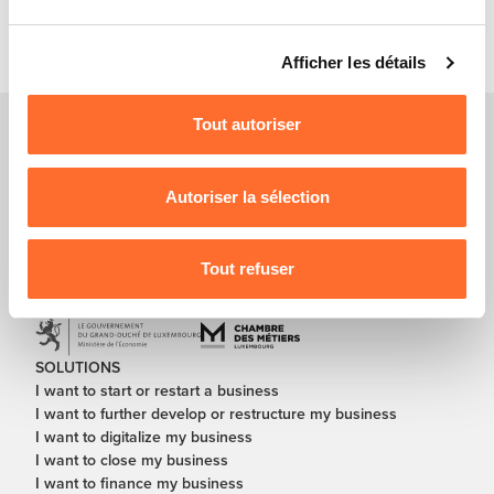
cookies non nécessaires.
Vous avez la possibilité de modifier ou retirer votre
Afficher les détails
consentement à tout moment en cliquant sur l’icône
flottante en bas à gauche de chaque page.
Tout autoriser
Pour de plus amples informations sur la manière dont
nous utilisons lescookies et sommes amenés à traiter
vos données personnelles, vous pouvez consulter notre
Autoriser la sélection
Charte d’usage des cookies
et notre
Politique de
protection des données personnelles
.
Tout refuser
In partnership with
SOLUTIONS
I want to start or restart a business
I want to further develop or restructure my business
I want to digitalize my business
I want to close my business
I want to finance my business