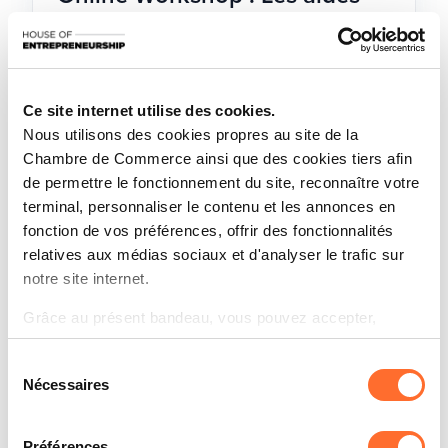
étatiques pour votre projet
d'entreprise
Wednesday 15 Oct 2025
French
Ce site internet utilise des cookies.
Online Workshop
Nous utilisons des cookies propres au site de la
Chambre de Commerce ainsi que des cookies tiers afin
de permettre le fonctionnement du site, reconnaître votre
terminal, personnaliser le contenu et les annonces en
fonction de vos préférences, offrir des fonctionnalités
relatives aux médias sociaux et d'analyser le trafic sur
notre site internet.
Grâce au présent bandeau, vous pouvez accepter,
refuser ou configurer les cookies selon vos préférences,
Sélection
à l’exception des cookies strictement nécessaires au
Nécessaires
du
fonctionnement du site. Une description des différents
consentement
cookies est accessible sous l’onglet « Détails » ci-
dessus.
Préférences