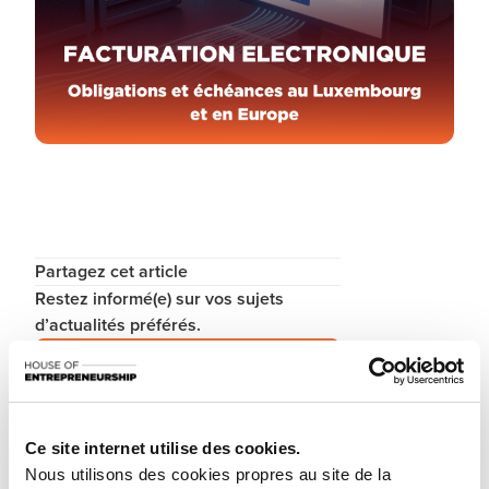
Partagez cet article
Restez informé(e) sur vos sujets
d’actualités préférés.
S'inscrire à la newsletter
Ce site internet utilise des cookies.
La facturation électronique s’impose progressivement comme un
Nous utilisons des cookies propres au site de la
standard en Europe. Au Luxembourg, elle est déjà obligatoire dans le