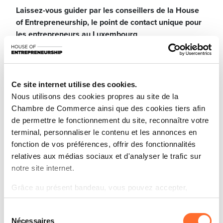
Laissez-vous guider par les conseillers de la House
of Entrepreneurship, le point de contact unique pour
les entrepreneurs au Luxembourg
Participez à notre prochaine session dédiée aux
fondamentaux du Business Plan et du Plan financier.
Elle vous fournira toutes les informations nécessaires
Ce site internet utilise des cookies.
pour développer un plan solide et élaborer une
Nous utilisons des cookies propres au site de la
stratégie financière efficace pour votre entreprise, à
Chambre de Commerce ainsi que des cookies tiers afin
travers un tutoriel divisé en 2 parties, suivi d’une
de permettre le fonctionnement du site, reconnaître votre
session de questions-réponses en direct.
terminal, personnaliser le contenu et les annonces en
fonction de vos préférences, offrir des fonctionnalités
Voici un aperçu des thématiques abordées.
relatives aux médias sociaux et d'analyser le trafic sur
Première partie : Business Plan
notre site internet.
Pourquoi rédiger un business plan ?
Grâce au présent bandeau, vous pouvez accepter,
refuser ou configurer les cookies selon vos préférences,
Qui a besoin de rédiger un business plan ?
Sélection
à l’exception des cookies strictement nécessaires au
Nécessaires
du