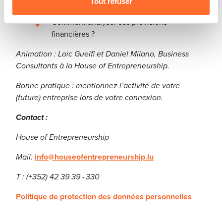
Le prévisionnel du chiffre d'affaires.
Tout refuser
Comment analyser ses prévisions
financières ?
Animation : Loic Guelfi et Daniel Milano, Business
Consultants à la House of Entrepreneurship.
Bonne pratique : mentionnez l’activité de votre
(future) entreprise lors de votre connexion.
Contact :
House of Entrepreneurship
Mail:
info@houseofentrepreneurship.lu
T : (+352) 42 39 39 - 330
Politique de protection des données personnelles