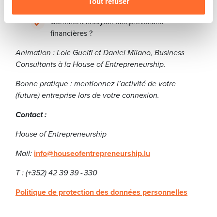
Le prévisionnel du chiffre d'affaires.
Tout refuser
Comment analyser ses prévisions
financières ?
Animation : Loic Guelfi et Daniel Milano, Business
Consultants à la House of Entrepreneurship.
Bonne pratique : mentionnez l’activité de votre
(future) entreprise lors de votre connexion.
Contact :
House of Entrepreneurship
Mail:
info@houseofentrepreneurship.lu
T : (+352) 42 39 39 - 330
Politique de protection des données personnelles