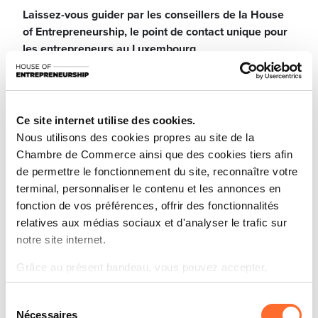
Laissez-vous guider par les conseillers de la House
of Entrepreneurship, le point de contact unique pour
les entrepreneurs au Luxembourg
Participez à notre prochaine session dédiée aux
fondamentaux du Business Plan et du Plan financier.
Elle vous fournira toutes les informations nécessaires
Ce site internet utilise des cookies.
pour développer un plan solide et élaborer une
Nous utilisons des cookies propres au site de la
stratégie financière efficace pour votre entreprise, à
Chambre de Commerce ainsi que des cookies tiers afin
travers un tutoriel divisé en 2 parties, suivi d’une
de permettre le fonctionnement du site, reconnaître votre
session de questions-réponses en direct.
terminal, personnaliser le contenu et les annonces en
fonction de vos préférences, offrir des fonctionnalités
Voici un aperçu des thématiques abordées.
relatives aux médias sociaux et d'analyser le trafic sur
Première partie : Business Plan
notre site internet.
Pourquoi rédiger un business plan ?
Grâce au présent bandeau, vous pouvez accepter,
refuser ou configurer les cookies selon vos préférences,
Qui a besoin de rédiger un business plan ?
Sélection
à l’exception des cookies strictement nécessaires au
Nécessaires
du