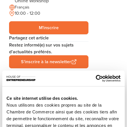
Online Workshop
Français
10:00 - 12:00
M'inscrire
Partagez cet article
Restez informé(e) sur vos sujets
d’actualités préférés.
S'inscrire à la newsletter
Vous lancez un nouveau business ou reprenez une
entreprise existante au Luxembourg? Laissez-vous
Ce site internet utilise des cookies.
guider par les conseillers de la House of
Nous utilisons des cookies propres au site de la
Entrepreneurship, le point de contact unique pour les
Chambre de Commerce ainsi que des cookies tiers afin
entrepreneurs.
de permettre le fonctionnement du site, reconnaître votre
terminal, personnaliser le contenu et les annonces en