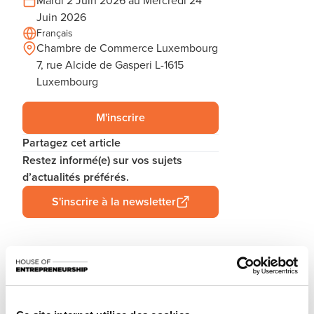
Mardi 2 Juin 2026 au Mercredi 24
Juin 2026
Français
Chambre de Commerce Luxembourg
7, rue Alcide de Gasperi L-1615
Luxembourg
M'inscrire
Partagez cet article
Restez informé(e) sur vos sujets
d’actualités préférés.
S'inscrire à la newsletter
Votre entreprise est-elle conforme au droit de la
consommation ? Vous recevez des plaintes et ne savez
pas quoi faire ? Evitez les litiges et conservez vos clients en