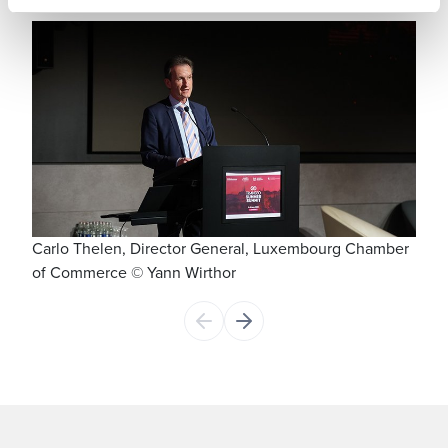
Carlo Thelen, Director General, Luxembourg Chamber
De g
of Commerce © Yann Wirthor
Luxe
Dire
; Ka
Gene
Luxe
Gouv
Wirt