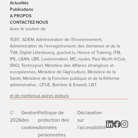
Actualités
Publications
A PROPOS
CONTACTEZ-NOUS
Avec le soutien de
1535°, ADEM, Administration de l’Environnement,
Administration de l'enregistrement, des domaines et de la
TVA, Digital Lëtzebuerg, guichet.lu, House of Training, ITM,
IPIL, LBAN, LBR, Luxinnovation, MC, nyuko, Paul Wurth InCub,
SNCI, Technoport, Ministère des Affaires étrangères et
européennes, Ministère de l’Agriculture, Ministère de la
Santé, Ministère de la Fonction publique et de la Réforme
administrative , CFUE, Betriber & Emwelt, LIST.
et de nombreux autres acteurs
©
Gestion
Politique de
Déclaration
2026
des
protection des
sur
cookies
données
l'accessibilité
personnelles