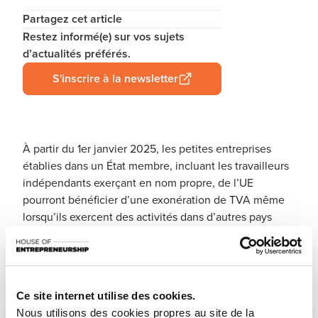
Partagez cet article
Restez informé(e) sur vos sujets
d’actualités préférés.
S'inscrire à la newsletter
À partir du 1er janvier 2025, les petites entreprises
établies dans un État membre, incluant les travailleurs
indépendants exerçant en nom propre, de l’UE
pourront bénéficier d’une exonération de TVA même
lorsqu’ils exercent des activités dans d’autres pays
européens. Objectif : encourager le commerce
transfrontalier tout en allégeant les obligations
déclaratives.
Ce nouveau
régime de franchise de TVA
Ce site internet utilise des cookies.
transfrontalier
prévoit :
Nous utilisons des cookies propres au site de la