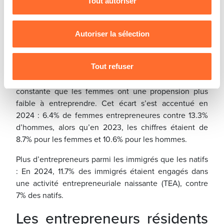
Tout autoriser
Pour de plus amples informations sur la manière dont
Entrepreneuriat par nécessité : Le Luxembourg affiche
nous utilisons lescookies et sommes amenés à traiter
un taux nettement inférieur à la moyenne européenne.
vos données personnelles, vous pouvez consulter notre
Autoriser la sélection
39% des entrepreneurs luxembourgeois déclarent
Charte d’usage des cookies
et notre
Politique de
avoir créé leur entreprise faute d’emploi disponible,
protection des données personnelles
.
contre 57% en moyenne dans l’UE.
Tout refuser
Écart entre les sexes : Le GEM montre de manière
constante que les femmes ont une propension plus
faible à entreprendre. Cet écart s’est accentué en
2024 : 6.4% de femmes entrepreneures contre 13.3%
d’hommes, alors qu’en 2023, les chiffres étaient de
8.7% pour les femmes et 10.6% pour les hommes.
Plus d’entrepreneurs parmi les immigrés que les natifs
: En 2024, 11.7% des immigrés étaient engagés dans
une activité entrepreneuriale naissante (TEA), contre
7% des natifs.
Les entrepreneurs résidents