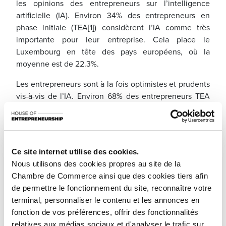
les opinions des entrepreneurs sur l’intelligence
artificielle (IA). Environ 34% des entrepreneurs en
phase initiale (TEA[1]) considèrent l’IA comme très
importante pour leur entreprise. Cela place le
Luxembourg en tête des pays européens, où la
moyenne est de 22.3%.
Les entrepreneurs sont à la fois optimistes et prudents
vis-à-vis de l’IA. Environ 68% des entrepreneurs TEA
au Luxembourg estiment que l’IA améliorera la
productivité et l’efficacité des opérations — le taux le
plus élevé en Europe, bien au-dessus de la moyenne
européenne de 46%.
Ce site internet utilise des cookies.
Cependant, 58 % des entrepreneurs TEA pensent que
Nous utilisons des cookies propres au site de la
l’IA pourrait nuire à leur activité en raison des risques
Chambre de Commerce ainsi que des cookies tiers afin
liés à la sécurité des données et à la vie privée, contre
de permettre le fonctionnement du site, reconnaître votre
45% en moyenne en Europe.
terminal, personnaliser le contenu et les annonces en
fonction de vos préférences, offrir des fonctionnalités
Les entrepreneurs
relatives aux médias sociaux et d'analyser le trafic sur