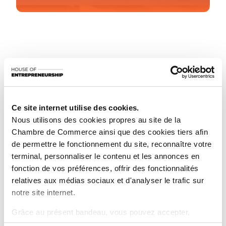
Partagez cet article
Restez informé(e) sur vos sujets
d’actualités préférés.
Ce site internet utilise des cookies.
S'inscrire à la newsletter
Nous utilisons des cookies propres au site de la
Chambre de Commerce ainsi que des cookies tiers afin
de permettre le fonctionnement du site, reconnaître votre
terminal, personnaliser le contenu et les annonces en
La House of Entrepreneurship est fière d’annoncer le
fonction de vos préférences, offrir des fonctionnalités
lancement de son tout nouveau site internet :
relatives aux médias sociaux et d'analyser le trafic sur
www.houseofentrepreneurship.lu
notre site internet.
Cette refonte marque une étape importante dans notre
Grâce au présent bandeau, vous pouvez accepter,
volonté d’offrir aux entrepreneurs une plateforme plus
refuser ou configurer les cookies selon vos préférences,