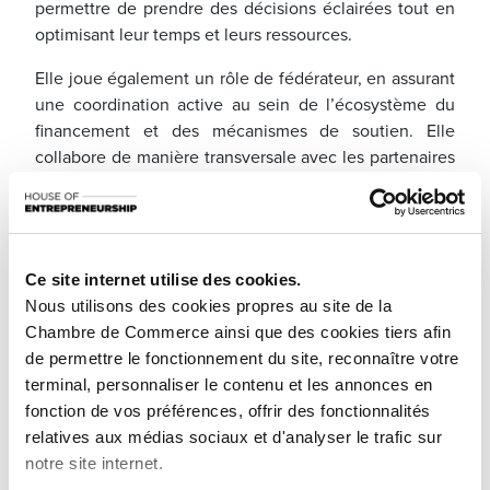
permettre de prendre des décisions éclairées tout en
optimisant leur temps et leurs ressources.
Elle joue également un rôle de fédérateur, en assurant
une coordination active au sein de l’écosystème du
financement et des mécanismes de soutien. Elle
collabore de manière transversale avec les partenaires
publics et privés, dont le ministère de l’Economie, afin
de favoriser les synergies et une approche cohérente
au bénéfice des entrepreneurs.
En tant que force de proposition, cette cellule s’appuie
Ce site internet utilise des cookies.
sur une vision de terrain pour identifier les points de
Nous utilisons des cookies propres au site de la
friction rencontrés par les entreprises et faire remonter
Chambre de Commerce ainsi que des cookies tiers afin
les difficultés observées, contribuant ainsi à
de permettre le fonctionnement du site, reconnaître votre
l’amélioration continue des dispositifs
terminal, personnaliser le contenu et les annonces en
d’accompagnement.
fonction de vos préférences, offrir des fonctionnalités
relatives aux médias sociaux et d'analyser le trafic sur
Enfin, la House of Entrepreneurship, à travers
notre site internet.
l’ensemble de ses services, se positionne comme un