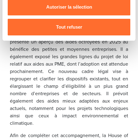
vos données personnelles, vous pouvez consulter notre
complémentaire pour répondre efficacement à la
Autoriser la sélection
Charte d’usage des cookies
et notre
Politique de
diversité des besoins des entrepreneurs, et aux
protection des données personnelles
.
spécificités de leurs projets.
Tout refuser
À cette occasion, le ministère de l’Économie a
présenté un aperçu des aides octroyées en 2025 au
bénéfice des petites et moyennes entreprises. Il a
également exposé les grandes lignes du projet de loi
relatif aux aides aux PME, dont l’adoption est attendue
prochainement. Ce nouveau cadre légal vise à
regrouper et clarifier les dispositifs existants, tout en
élargissant le champ d’éligibilité à un plus grand
nombre d’entreprises et de secteurs. Il prévoit
également des aides mieux adaptées aux enjeux
actuels, notamment pour les projets technologiques
ainsi que ceux à impact environnemental et
climatique.
Afin de compléter cet accompagnement, la House of