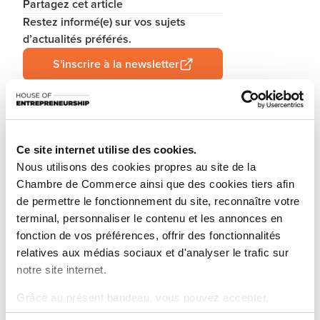
Partagez cet article
Restez informé(e) sur vos sujets
d’actualités préférés.
S'inscrire à la newsletter
La Chambre de Commerce annonce la publication
Ce site internet utilise des cookies.
d’un nouveau Guide Pratique consacré cette-fois au
Nous utilisons des cookies propres au site de la
développement des entreprises. Ce nouveau titre
Chambre de Commerce ainsi que des cookies tiers afin
vient compléter la collection déjà riche de 11 autres
de permettre le fonctionnement du site, reconnaître votre
thématiques, toujours dans une volonté de fournir
terminal, personnaliser le contenu et les annonces en
aux entrepreneurs des informations très pratiques et
fonction de vos préférences, offrir des fonctionnalités
didactiques à l’aide de textes courts, de nombreux
relatives aux médias sociaux et d'analyser le trafic sur
schémas et illustrations ainsi que des renvois vers
notre site internet.
des ressources web.
Grâce au présent bandeau, vous pouvez accepter,
Être entrepreneur ou dirigeant d’entreprise est complexe : il faut
anticiper, évoluer, s’adapter aux tendances du marché et parfois
refuser ou configurer les cookies selon vos préférences,