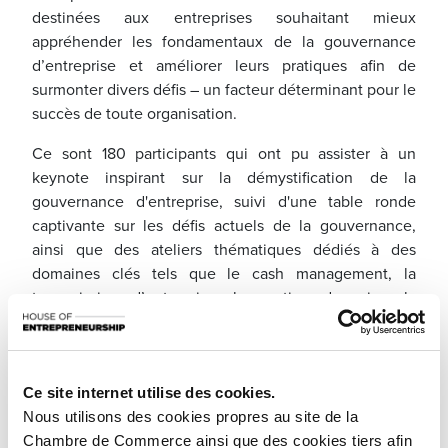
destinées aux entreprises souhaitant mieux
appréhender les fondamentaux de la gouvernance
d’entreprise et améliorer leurs pratiques afin de
surmonter divers défis – un facteur déterminant pour le
succès de toute organisation.
Ce sont 180 participants qui ont pu assister à un
keynote inspirant sur la démystification de la
gouvernance d'entreprise, suivi d'une table ronde
captivante sur les défis actuels de la gouvernance,
ainsi que des ateliers thématiques dédiés à des
domaines clés tels que le cash management, la
transmission d’entreprise, la gestion de crise, la
cybersécurité et la digitalisation. Chaque atelier, animé
par au moins un expert et un entrepreneur témoin, a
permis aux intervenants de partager leurs expériences
et leurs meilleures pratiques, favorisant ainsi un
Ce site internet utilise des cookies.
échange riche en connaissances. Les témoignages et
Nous utilisons des cookies propres au site de la
les partages d'expertise ont offert aux participants une
Chambre de Commerce ainsi que des cookies tiers afin